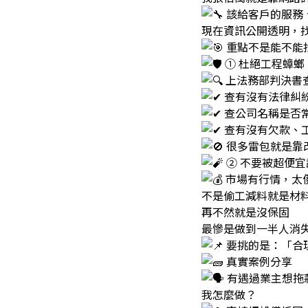
該給客戶的服務
現在資訊公開透明，找什
重點不是能不能
① 杜絕工程蟑螂
上法務部判決書查
查有沒有法律糾
查公司名稱是否
查有沒有欠款、
很多雷包就是靠改
② 不要被超便宜
市場有行情，太
不是偷工減料就是材
再不然就是沒保固
最慘是做到一半人消失
要挑的是：「合
真實案例分享
有遇過業主想拖
我怎麼做？