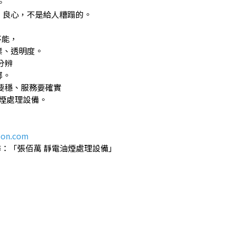
。
、良心，不是給人糟蹋的。
不能，
業、透明度。
分辨
螂。
要穩、服務要確實
油煙處理設備。
ion.com
搜尋：「張佰萬 靜電油煙處理設備」