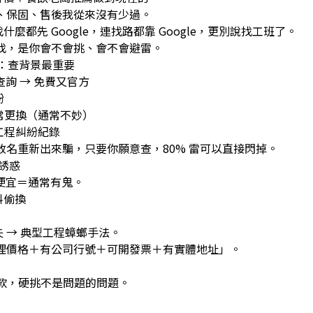
、保固、售後我從來沒有少過。
麼都先 Google，連找路都靠 Google，更別說找工班了。
找，是你會不會挑、會不會避雷。
：查背景最重要
詢 → 免費又官方
紛
常更換（通常不妙）
工程糾紛紀錄
名重新出來騙，只要你願意查，80% 雷可以直接閃掉。
誘惑
便宜＝通常有鬼。
料偷換
 → 典型工程蟑螂手法。
理價格＋有公司行號＋可開發票＋有實體地址」。
款，硬挑不是問題的問題。