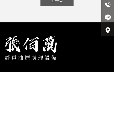
上一頁
91819178
0982121732
c2692b3c
auk0157@gmail.com