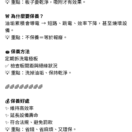
💡 重點：板子要乾淨，吸附才有效果。
🚨 為什麼要保養？
油垢累積會導電 → 短路、跳電、效率下降，甚至燒壞設
備。
💡 重點：不保養＝等於報廢。
🧽 保養方法
定期拆洗電極板
✅ 檢查板間距與絕緣狀況
💡 重點：洗掉油垢、保持乾淨。
🌈🌈🌈🌈🌈🌈🌈🌈
💰 保養好處
✨ 維持高效率
✨ 延長設備壽命
✨ 符合法規、避免罰款
💡 重點：省錢、省麻煩、又環保。